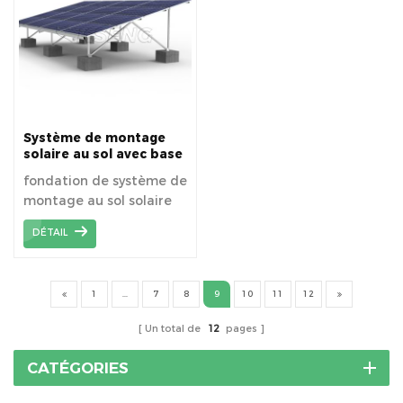
fonction de la saison ou
fonction de la saison ou
du cercle d'entretien du
du cercle d'entretien du
projet.
projet.
Système de montage
solaire au sol avec base
en béton
fondation de système de
montage au sol solaire
en alliage d'aluminium
DÉTAIL
avec pieu en béton.
1
...
7
8
9
10
11
12
Un total de
12
pages
CATÉGORIES