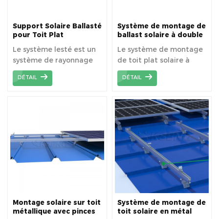
Support Solaire Ballasté
Système de montage de
pour Toit Plat
ballast solaire à double
inclinaison est-ouest
Le système lesté est un
Le système de montage
pour toit plat
système de rayonnage
de toit plat solaire à
pour toit plat,
double inclinaison East
DÉTAIL
DÉTAIL
généralement utilisé sur
West est une conception
des toits plats ou à
exclusive, il peut installer
faible pente.
plus de panneaux
solaires dans la même
zone et une production
d'énergie plus élevée.
Montage solaire sur toit
Système de montage de
métallique avec pinces
toit solaire en métal