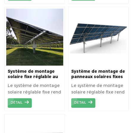
installer et gain de
structure haute du
temps.
support solaire.
Système de montage
Système de montage de
solaire fixe réglable au
panneaux solaires fixes
sol KSM-SA
réglables au sol KSM-MA
Le système de montage
Le système de montage
solaire réglable fixe rend
solaire réglable fixe rend
l'énergie solaire
l'énergie solaire
DÉTAIL
DÉTAIL
beaucoup plus rentable
beaucoup plus rentable
car il augmente
car il augmente
l'efficacité globale de la
l'efficacité globale de la
collecte d'énergie.
collecte d'énergie.
L'angle sera ajusté en
L'angle sera ajusté en