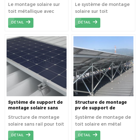
trapézoïdal
Le montage solaire sur
Le système de montage
toit métallique avec
solaire sur toit
pinces convient aux toits
métallique avec pinces
DÉTAIL
DÉTAIL
métalliques à joints
solaires convient aux
debout sans perçage.
toits avec tôle de toit
trapézoïdale ou trimdek.
Système de support de
Structure de montage
montage solaire sans
pv de support de
rail pour toit métallique
montage solaire de toit
Structure de montage
Système de montage de
en métal coréen
solaire sans rail pour toit
toit solaire en métal
métallique, très peu de
personnalisé, le client
DÉTAIL
DÉTAIL
composants, facile à
coréen doit concevoir la