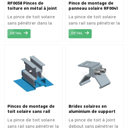
RF0038 Pinces de
Pince de montage de
toiture en métal à joint
panneau solaire RF0041
debout solaire
Clip en métal pour toit
La pince de toit solaire
La pince de toit solaire
en tôle
sans pénétrer dans la
sans rail sans pénétrer la
toiture métallique.
surface du toit.
DÉTAIL
DÉTAIL
Pinces de montage de
Brides solaires en
toit solaire sans rail
aluminium de support
RF0044
de bride de RF0045 Kilp
La pince de toit solaire
La pince de toit à joint
Lok pour les toits
sans rail sans pénétrer la
debout sans pénétrer la
debout de couture