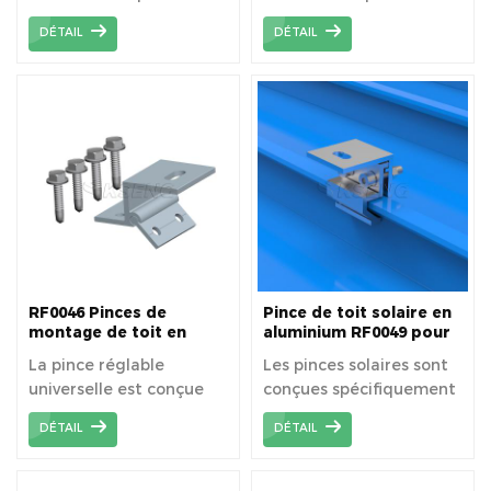
surface du toit.
surface du toit.
DÉTAIL
DÉTAIL
RF0046 Pinces de
Pince de toit solaire en
montage de toit en
aluminium RF0049 pour
métal trapézoïdales
montage de toit en
La pince réglable
Les pinces solaires sont
solaires, universelles
métal à joint debout
universelle est conçue
conçues spécifiquement
réglables
spécifiquement pour
pour fixer les modules
DÉTAIL
DÉTAIL
fixer les modules
photovoltaïques
photovoltaïques
encadrés aux systèmes
encadrés aux systèmes
de toit en métal à joints