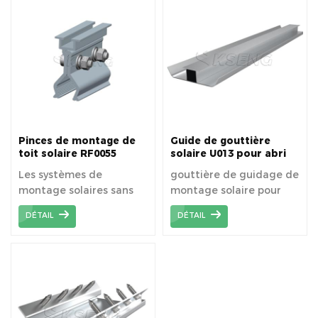
de montage de toit en
debout sans pénétrer la
métal trapézoïdal sans
surface du toit.
pénétrer la surface du
toit.
Pinces de montage de
Guide de gouttière
toit solaire RF0055
solaire U013 pour abri
de voiture solaire
Les systèmes de
gouttière de guidage de
étanche
montage solaires sans
montage solaire pour
rail sont installés en
abri de voiture étanche
DÉTAIL
DÉTAIL
utilisant moins de
composants.