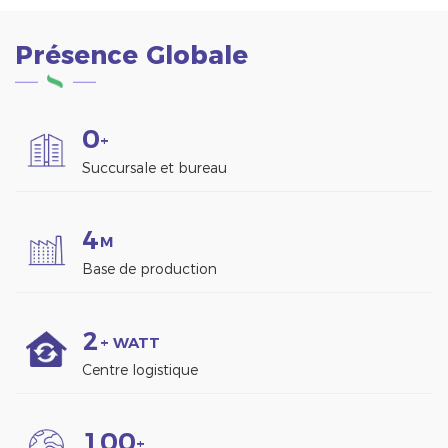
Présence Globale
0
+
Succursale et bureau
4
M
Base de production
2
+ WATT
Centre logistique
1
0
0
+