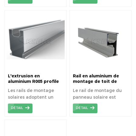
solaire de toit en tuiles.
solaires.
L'extrusion en
Rail en aluminium de
aluminium R005 profile
montage de toit de
le profil en aluminium
panneau solaire R006
Les rails de montage
Le rail de montage du
de voie de rail de
solaires adoptent un
panneau solaire est
support de support de
module de picovolte
alliage d'aluminium
constitué de profilés
DÉTAIL
DÉTAIL
pour le système solaire
anodisé.
d'extrusion en
aluminium AL6005-T5