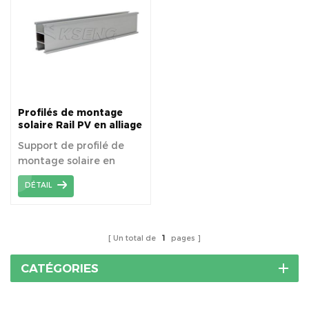
Profilés de montage
solaire Rail PV en alliage
d'aluminium
Support de profilé de
montage solaire en
alliage d'aluminium
DÉTAIL
6005-T5—rails Pv.
Un total de
1
pages
CATÉGORIES