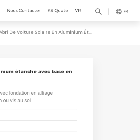
Nous Contacter
KS Quote
VR
FR
Abri De Voiture Solaire En Aluminium Étanche Avec Base En Béton
minium étanche avec base en
avec fondation en alliage
 ou vis au sol