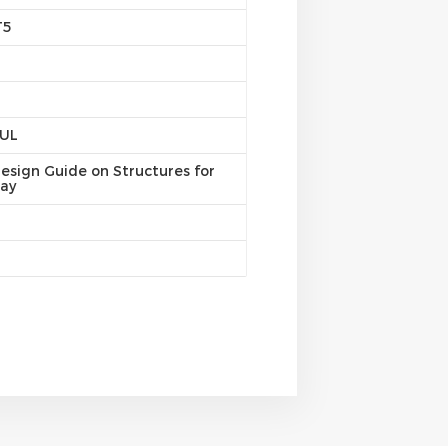
T5
/UL
esign Guide on Structures for
ray