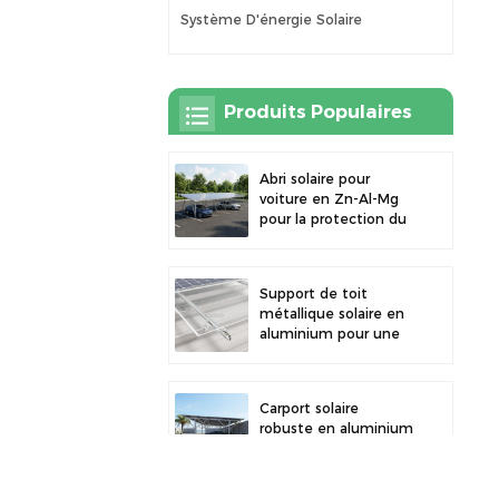
Système D'énergie Solaire
Produits Populaires
Abri solaire pour
voiture en Zn-Al-Mg
pour la protection du
stationnement
extérieur et la
production d'énergie
Support de toit
solaire
métallique solaire en
aluminium pour une
grande durabilité et
une installation
sécurisée des
Carport solaire
panneaux
robuste en aluminium
pour une énergie
solaire efficace et une
protection optimale