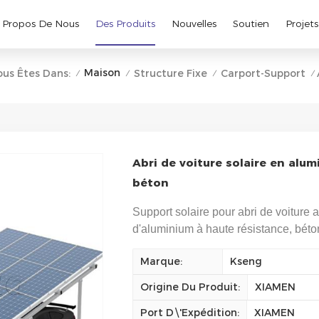
 Propos De Nous
Des Produits
Nouvelles
Soutien
Projets
Maison
ous Êtes Dans:
Structure Fixe
Carport-Support
/
/
/
/
Abri de voiture solaire en alu
béton
Support solaire pour abri de voiture 
d'aluminium à haute résistance, béton
Marque:
Kseng
Origine Du Produit:
XIAMEN
Port D\'expédition:
XIAMEN