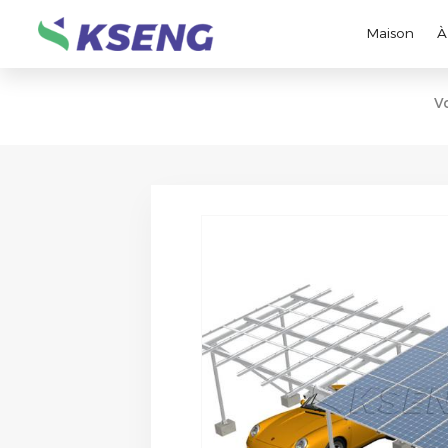
Maison
À
V