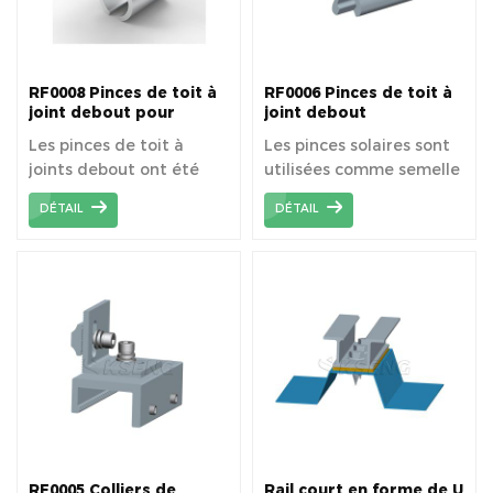
RF0008 Pinces de toit à
RF0006 Pinces de toit à
joint debout pour
joint debout
rayonnage solaire
Les pinces de toit à
Les pinces solaires sont
joints debout ont été
utilisées comme semelle
largement utilisées sur
pour le système de toit
DÉTAIL
DÉTAIL
les toits universels en
en métal du module PV.
tôle ondulée.
RF0005 Colliers de
Rail court en forme de U