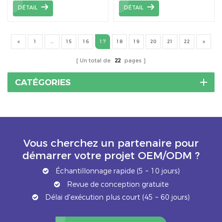
sans rail, ce qui permet
panneaux solaires sur
DÉTAIL
DÉTAIL
de réduire les coûts et
une toiture métallique
d'être facile à installer.
trapézoïdale.
1
...
15
16
17
18
19
20
21
22
Un total de
22
pages
CATÉGORIES
Vous cherchez un partenaire pour
démarrer votre projet OEM/ODM ?
Échantillonnage rapide (5 ~ 10 jours)
Revue de conception gratuite
Délai d'exécution plus court (45 ~ 60 jours)