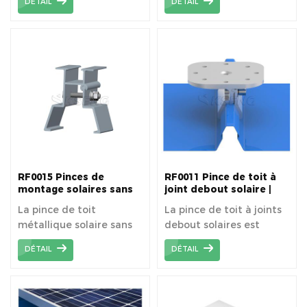
DÉTAIL
DÉTAIL
de crochets de toit, de
portée peut être
serre-câbles et de cosses
agrandie.
de terre pour répondre à
différentes demandes.
RF0015 Pinces de
RF0011 Pince de toit à
montage solaires sans
joint debout solaire |
rail | Pinces de toit
Pince de toit
La pince de toit
La pince de toit à joints
solaires
photovoltaïque
métallique solaire sans
debout solaires est
rail est une pince de
notre option la plus
DÉTAIL
DÉTAIL
montage sans rail.
populaire pour fixer des
rayonnages solaires à
une variété de toits
métalliques à joints