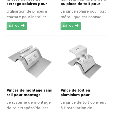
serrage solaires pour
ou pince de toit pour
toit en métal
montage sur toit solaire
Utilisation de pinces à
La pince solaire pour toit
couture pour installer
métallique est conçue
des panneaux solaires
pour l'installation de
DÉTAIL
DÉTAIL
sur un toit en métal.
panneaux solaires sur le
toit.
Pinces de montage sans
Pince de toit en
rail pour montage
aluminium pour
solaire sur toit
système de montage
Le système de montage
La pince de toit convient
métallique trapézoïdal
solaire de toit en métal
de toit trapézoïdal est
à l'installation de