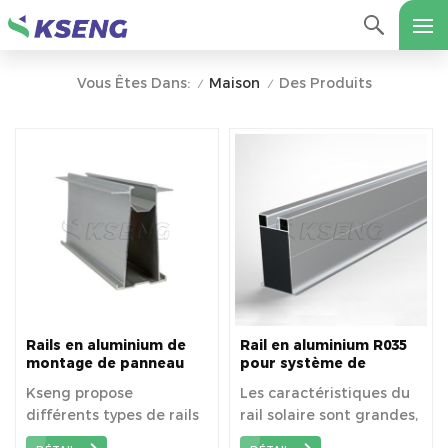
Maison
Des Produits
Vous Êtes Dans:
/
/
Rails en aluminium de
Rail en aluminium R035
montage de panneau
pour système de
solaire
montage à énergie
Kseng propose
Les caractéristiques du
solaire
différents types de rails
rail solaire sont grandes,
en aluminium, de pinces,
de haute résistance, la