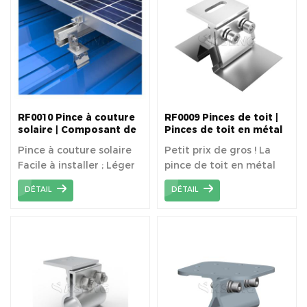
debout.
RF0010 Pince à couture
RF0009 Pinces de toit |
solaire | Composant de
Pinces de toit en métal
support de montage de
à joint debout
Pince à couture solaire
Petit prix de gros ! La
panneau solaire
Facile à installer ; Léger
pince de toit en métal
et durable ; Convient à
n'est pas nécessaire de
DÉTAIL
DÉTAIL
une large gamme de
pré-percer le trou et la
toits à joint debout.
pénétration avant
l'installation, installation
facile et rapide
directement.