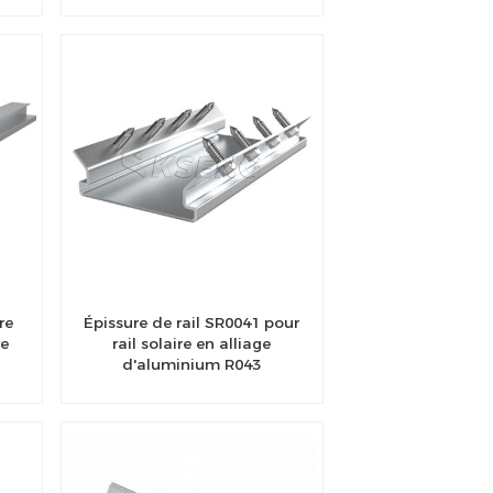
re
Épissure de rail SR0041 pour
re
rail solaire en alliage
d'aluminium R043