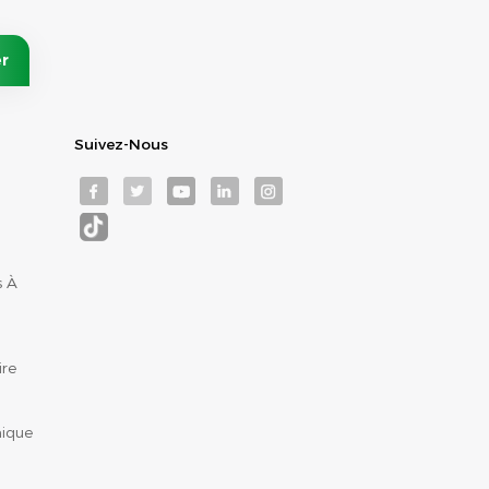
Suivez-Nous
s À
ire
nique