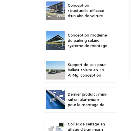
stabilité accrue
Conception
structurelle efficace
d'un abri de voiture
solaire en acier au
carbone pour une
efficacité solaire
Conception moderne
accrue
de parking solaire,
système de montage
solaire pour abri de
voiture en acier au
carbone haute
Support de toit pour
résistance
ballast solaire en Zn-
Al-Mg, conception
récente et
installation facile.
Dernier produit : mini-
rail en aluminium
pour le montage de
panneaux solaires sur
toiture métallique
Collier de serrage en
alliage d'aluminium