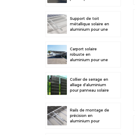
stationnement
extérieur et la
production d'énergie
Support de toit
solaire
métallique solaire en
aluminium pour une
grande durabilité et
une installation
sécurisée des
Carport solaire
panneaux
robuste en
aluminium pour une
énergie solaire
efficace et une
protection optimale
Collier de serrage en
du véhicule
alliage d'aluminium
pour panneau solaire
photovoltaïque,
fixation pour clôture
Rails de montage de
précision en
aluminium pour
toiture solaire, mini-
rails pour une