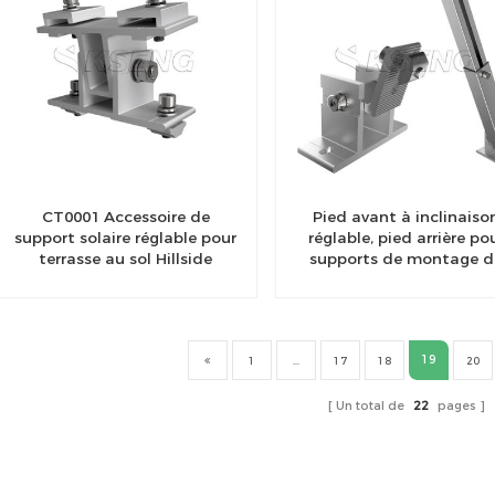
CT0001 Accessoire de
Pied avant à inclinaiso
support solaire réglable pour
réglable, pied arrière po
terrasse au sol Hillside
supports de montage d
panneaux solaires
19
1
...
17
18
20
Un total de
22
pages