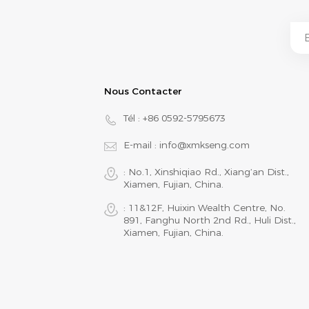
Nous Contacter
Tél :
+86 0592-5795673
E-mail :
info@xmkseng.com
: No.1, Xinshiqiao Rd., Xiang‘an Dist.,
Xiamen, Fujian, China.
: 11&12F, Huixin Wealth Centre, No.
891, Fanghu North 2nd Rd., Huli Dist.,
Xiamen, Fujian, China.