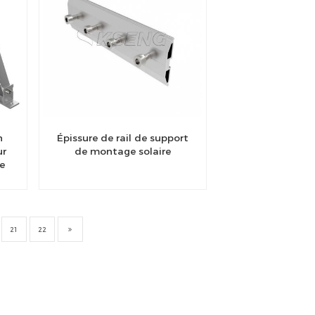
n
Épissure de rail de support
ur
de montage solaire
e
21
22